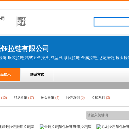
公司
基钰拉链有限公司
产品展示
联系方式
链
(15)
尼龙拉链
(17)
拉头拉链
(4)
拉链系列
(6)
拉扣系列
(3)