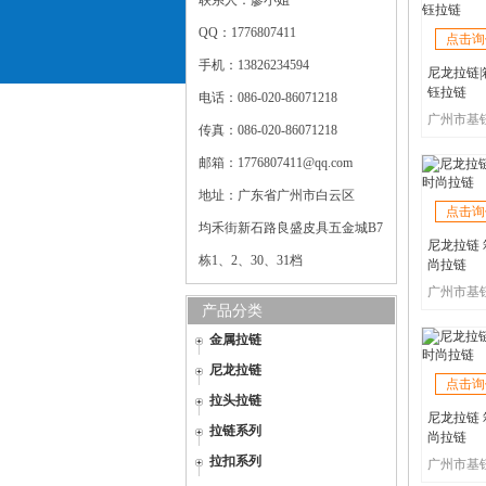
联系人：廖小姐
QQ：1776807411
点击询
手机：13826234594
尼龙拉链|
钰拉链
电话：086-020-86071218
传真：086-020-86071218
邮箱：1776807411@qq.com
地址：广东省广州市白云区
点击询
均禾街新石路良盛皮具五金城B7
尼龙拉链 
栋1、2、30、31档
尚拉链
产品分类
金属拉链
尼龙拉链
点击询
拉头拉链
尼龙拉链 
拉链系列
尚拉链
拉扣系列