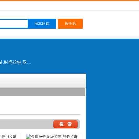
鞋用拉链,箱包拉链,服装拉链,格式五金拉头,成型线,条状拉链,金属拉链,尼龙拉链,拉头拉链,时尚拉链,双点牙拉链,防水拉链